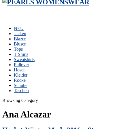
NEU
Jacken
Blazer
Blusen
Tops
T-Shirts
Sweatshirts
Pullover
Hosen
Kleider
Röcke
Schuhe
Taschen
Browsing Category
Ana Alcazar