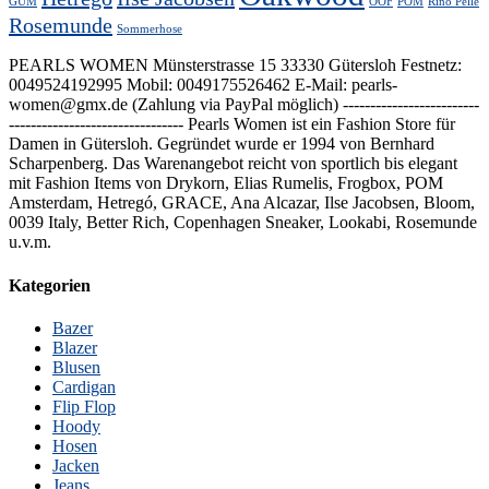
GUM
OOF
POM
Rino Pelle
Rosemunde
Sommerhose
PEARLS WOMEN Münsterstrasse 15 33330 Gütersloh Festnetz:
0049524192995 Mobil: 0049175526462 E-Mail: pearls-
women@gmx.de (Zahlung via PayPal möglich) -------------------------
-------------------------------- Pearls Women ist ein Fashion Store für
Damen in Gütersloh. Gegründet wurde er 1994 von Bernhard
Scharpenberg. Das Warenangebot reicht von sportlich bis elegant
mit Fashion Items von Drykorn, Elias Rumelis, Frogbox, POM
Amsterdam, Hetregó, GRACE, Ana Alcazar, Ilse Jacobsen, Bloom,
0039 Italy, Better Rich, Copenhagen Sneaker, Lookabi, Rosemunde
u.v.m.
Kategorien
Bazer
Blazer
Blusen
Cardigan
Flip Flop
Hoody
Hosen
Jacken
Jeans