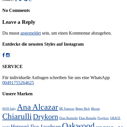
No Comments
Leave a Reply
Du musst
angemeldet
sein, um einen Kommentar abzugeben.
Entdecke die neusten Styles auf Instagram
SERVICE
Für individuelle Anfragen schreiben Sie uns eine WhatsApp
00491755264625
Unsere Marken
Ana Alcazar
0039 Italy
BE Famous
Better Rich
Bloom
Chiarulli
Drykorn
Elias Ruimelis
Elias Rumelis
Frogbox
GRACE
Oakwood
Hetregó
Ilse Jacobsen