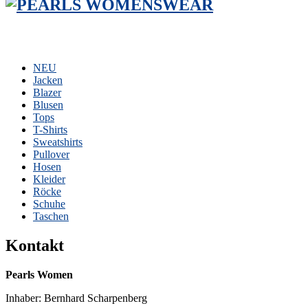
NEU
Jacken
Blazer
Blusen
Tops
T-Shirts
Sweatshirts
Pullover
Hosen
Kleider
Röcke
Schuhe
Taschen
Kontakt
Pearls Women
Inhaber: Bernhard Scharpenberg