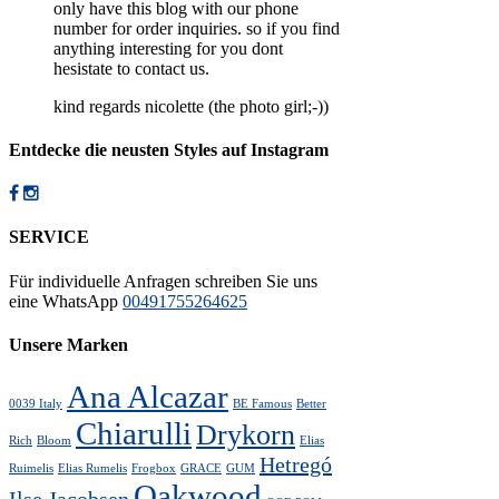
only have this blog with our phone
number for order inquiries. so if you find
anything interesting for you dont
hesistate to contact us.
kind regards nicolette (the photo girl;-))
Entdecke die neusten Styles auf Instagram
SERVICE
Für individuelle Anfragen schreiben Sie uns
eine WhatsApp
00491755264625
Unsere Marken
Ana Alcazar
0039 Italy
BE Famous
Better
Chiarulli
Drykorn
Rich
Bloom
Elias
Hetregó
Ruimelis
Elias Rumelis
Frogbox
GRACE
GUM
Oakwood