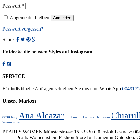
Erforderlich
Passwort
*
Angemeldet bleiben
Anmelden
Passwort vergessen?
Share:
Entdecke die neusten Styles auf Instagram
SERVICE
Für individuelle Anfragen schreiben Sie uns eine WhatsApp
0049175
Unsere Marken
Ana Alcazar
Chiarul
0039 Italy
BE Famous
Better Rich
Bloom
Sommerhose
PEARLS WOMEN Münsterstrasse 15 33330 Gütersloh Festnetz: 00495241
-------- Pearls Women ist ein Fashion Store für Damen in Gütersloh.