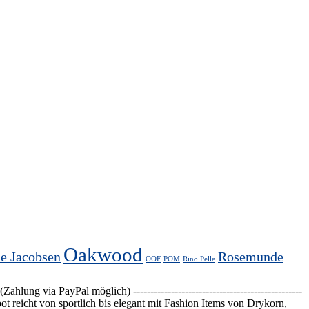
Oakwood
se Jacobsen
Rosemunde
OOF
POM
Rino Pelle
 PayPal möglich) -------------------------------------------------
 reicht von sportlich bis elegant mit Fashion Items von Drykorn,