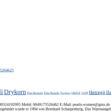
5264625
li
Drykorn
Hetregó
Il
Elias Ruimelis
Elias Rumelis
Frogbox
GRACE
GUM
92995 Mobil: 0049175526462 E-Mail: pearls-women@gmx.de (Zahlung via
 Gegründet wurde er 1994 von Bernhard Scharpenberg. Das Warenangebot