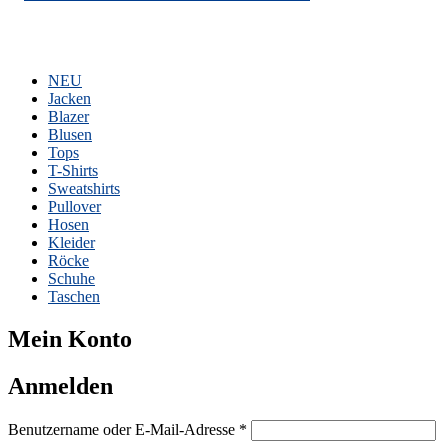
NEU
Jacken
Blazer
Blusen
Tops
T-Shirts
Sweatshirts
Pullover
Hosen
Kleider
Röcke
Schuhe
Taschen
Mein Konto
Anmelden
Erforderlich
Benutzername oder E-Mail-Adresse
*