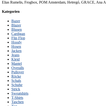
Elias Rumelis, Frogbox, POM Amsterdam, Hetregó, GRACE, Ana Alcaz
Kategorien
Bazer
Blazer
Blusen
Cardigan
Flip Flop
Hoody
Hosen
Jacken
Jeans
Kleid
Mantel
Overalls
Pullover
Röcke
Schals
Schuhe
Strick
Sweatshirts
T-Shirts
Taschen