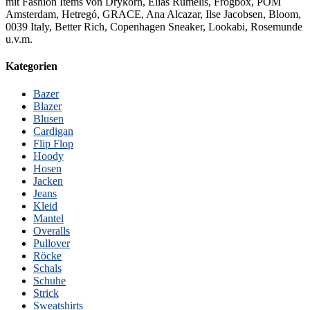
mit Fashion Items von Drykorn, Elias Rumelis, Frogbox, POM
Amsterdam, Hetregó, GRACE, Ana Alcazar, Ilse Jacobsen, Bloom,
0039 Italy, Better Rich, Copenhagen Sneaker, Lookabi, Rosemunde
u.v.m.
Kategorien
Bazer
Blazer
Blusen
Cardigan
Flip Flop
Hoody
Hosen
Jacken
Jeans
Kleid
Mantel
Overalls
Pullover
Röcke
Schals
Schuhe
Strick
Sweatshirts