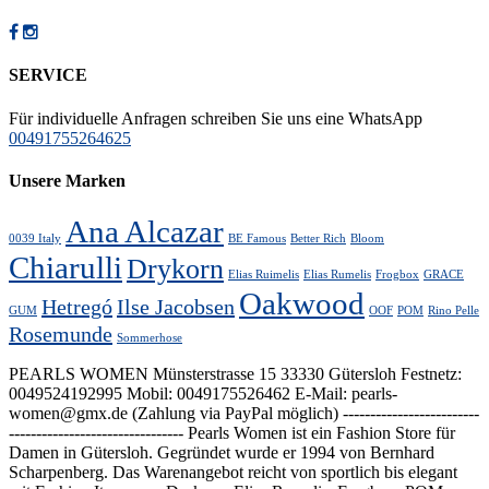
SERVICE
Für individuelle Anfragen schreiben Sie uns eine WhatsApp
00491755264625
Unsere Marken
Ana Alcazar
0039 Italy
BE Famous
Better Rich
Bloom
Chiarulli
Drykorn
Elias Ruimelis
Elias Rumelis
Frogbox
GRACE
Oakwood
Hetregó
Ilse Jacobsen
GUM
OOF
POM
Rino Pelle
Rosemunde
Sommerhose
PEARLS WOMEN Münsterstrasse 15 33330 Gütersloh Festnetz:
0049524192995 Mobil: 0049175526462 E-Mail: pearls-
women@gmx.de (Zahlung via PayPal möglich) -------------------------
-------------------------------- Pearls Women ist ein Fashion Store für
Damen in Gütersloh. Gegründet wurde er 1994 von Bernhard
Scharpenberg. Das Warenangebot reicht von sportlich bis elegant