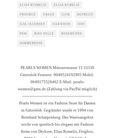
ELIAS RUIMELIS
ELIAS RUMELIS
FROGBOX
GRACE
GUM
HETREGÓ
ILSE JACOBSEN
OAKWOOD
OOF
POM
RINO PELLE
ROSEMUNDE
SOMMERHOSE
PEARLS WOMEN Münsterstrasse 15 33330
Gütersloh Festnetz: 0049524192995 Mobil:
0049175526462 E-Mail: pearls-
women@gmx.de (Zahlung via PayPal möglich)
---------------------------------------------------------
Pearls Women ist ein Fashion Store für Damen
in Gütersloh. Gegründet wurde er 1994 von
Bernhard Scharpenberg. Das Warenangebot
reicht von sportlich bis elegant mit Fashion
Items von Drykorn, Elias Rumelis, Frogbox,