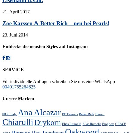
Eisemann u.v.m.
21. April 2017
Zoe Karssen & Better Rich – neu bei Pearls!
23. Juni 2014
Entdecke die neusten Styles auf Instagram
SERVICE
Für individuelle Anfragen schreiben Sie uns eine WhatsApp
00491755264625
Unsere Marken
Ana Alcazar
0039 Italy
BE Famous
Better Rich
Bloom
Chiarulli
Drykorn
Elias Ruimelis
Elias Rumelis
Frogbox
GRACE
Oakwood
Hetregó
Ilse Jacobsen