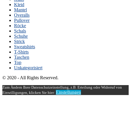
Kleid
Mantel
Overalls
Pullover
Röcke
Schals
Schuhe
Strick
Sweatshirts
T-Shirts
Taschen
Top
Unkategorisiert
© 2020 - All Rights Reserved.
Zum Ändern Ihrer Datenschutzeinstellung, z.B. Erteilung oder Widerruf von
Einstellungen
Einwilligungen, klicken Sie hier: