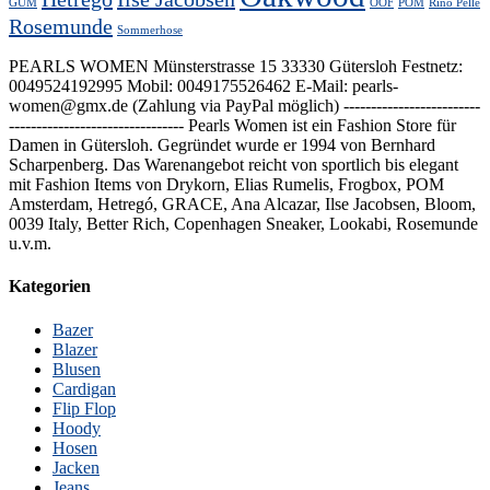
GUM
OOF
POM
Rino Pelle
Rosemunde
Sommerhose
PEARLS WOMEN Münsterstrasse 15 33330 Gütersloh Festnetz:
0049524192995 Mobil: 0049175526462 E-Mail: pearls-
women@gmx.de (Zahlung via PayPal möglich) -------------------------
-------------------------------- Pearls Women ist ein Fashion Store für
Damen in Gütersloh. Gegründet wurde er 1994 von Bernhard
Scharpenberg. Das Warenangebot reicht von sportlich bis elegant
mit Fashion Items von Drykorn, Elias Rumelis, Frogbox, POM
Amsterdam, Hetregó, GRACE, Ana Alcazar, Ilse Jacobsen, Bloom,
0039 Italy, Better Rich, Copenhagen Sneaker, Lookabi, Rosemunde
u.v.m.
Kategorien
Bazer
Blazer
Blusen
Cardigan
Flip Flop
Hoody
Hosen
Jacken
Jeans