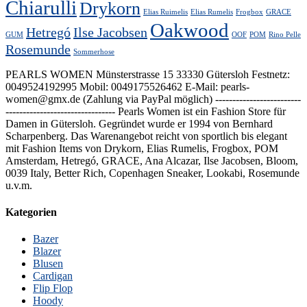
Chiarulli
Drykorn
Elias Ruimelis
Elias Rumelis
Frogbox
GRACE
Oakwood
Hetregó
Ilse Jacobsen
GUM
OOF
POM
Rino Pelle
Rosemunde
Sommerhose
PEARLS WOMEN Münsterstrasse 15 33330 Gütersloh Festnetz:
0049524192995 Mobil: 0049175526462 E-Mail: pearls-
women@gmx.de (Zahlung via PayPal möglich) -------------------------
-------------------------------- Pearls Women ist ein Fashion Store für
Damen in Gütersloh. Gegründet wurde er 1994 von Bernhard
Scharpenberg. Das Warenangebot reicht von sportlich bis elegant
mit Fashion Items von Drykorn, Elias Rumelis, Frogbox, POM
Amsterdam, Hetregó, GRACE, Ana Alcazar, Ilse Jacobsen, Bloom,
0039 Italy, Better Rich, Copenhagen Sneaker, Lookabi, Rosemunde
u.v.m.
Kategorien
Bazer
Blazer
Blusen
Cardigan
Flip Flop
Hoody