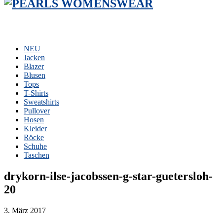
NEU
Jacken
Blazer
Blusen
Tops
T-Shirts
Sweatshirts
Pullover
Hosen
Kleider
Röcke
Schuhe
Taschen
drykorn-ilse-jacobssen-g-star-guetersloh-
20
3. März 2017