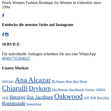
Pearls Women Fashion Boutique for Women in Gütersloh since
1994
Entdecke die neusten Styles auf Instagram
SERVICE
Für individuelle Anfragen schreiben Sie uns eine WhatsApp
00491755264625
Unsere Marken
Ana Alcazar
0039 Italy
BE Famous
Better Rich
Bloom
Chiarulli
Drykorn
Elias Ruimelis
Elias Rumelis
Frogbox
GRACE
Oakwood
Hetregó
Ilse Jacobsen
GUM
OOF
POM
Rino Pelle
Rosemunde
Sommerhose