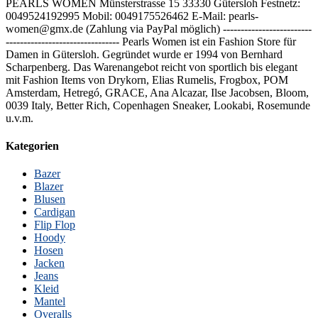
PEARLS WOMEN Münsterstrasse 15 33330 Gütersloh Festnetz:
0049524192995 Mobil: 0049175526462 E-Mail: pearls-
women@gmx.de (Zahlung via PayPal möglich) -------------------------
-------------------------------- Pearls Women ist ein Fashion Store für
Damen in Gütersloh. Gegründet wurde er 1994 von Bernhard
Scharpenberg. Das Warenangebot reicht von sportlich bis elegant
mit Fashion Items von Drykorn, Elias Rumelis, Frogbox, POM
Amsterdam, Hetregó, GRACE, Ana Alcazar, Ilse Jacobsen, Bloom,
0039 Italy, Better Rich, Copenhagen Sneaker, Lookabi, Rosemunde
u.v.m.
Kategorien
Bazer
Blazer
Blusen
Cardigan
Flip Flop
Hoody
Hosen
Jacken
Jeans
Kleid
Mantel
Overalls