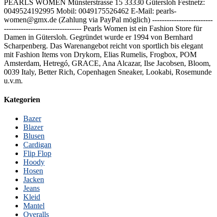
PEARLS WOMEN Münsterstrasse 15 33330 Gütersloh Festnetz:
0049524192995 Mobil: 0049175526462 E-Mail: pearls-
women@gmx.de (Zahlung via PayPal möglich) -------------------------
-------------------------------- Pearls Women ist ein Fashion Store für
Damen in Gütersloh. Gegründet wurde er 1994 von Bernhard
Scharpenberg. Das Warenangebot reicht von sportlich bis elegant
mit Fashion Items von Drykorn, Elias Rumelis, Frogbox, POM
Amsterdam, Hetregó, GRACE, Ana Alcazar, Ilse Jacobsen, Bloom,
0039 Italy, Better Rich, Copenhagen Sneaker, Lookabi, Rosemunde
u.v.m.
Kategorien
Bazer
Blazer
Blusen
Cardigan
Flip Flop
Hoody
Hosen
Jacken
Jeans
Kleid
Mantel
Overalls