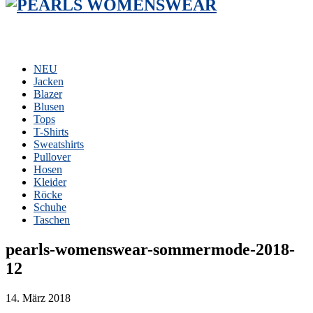
NEU
Jacken
Blazer
Blusen
Tops
T-Shirts
Sweatshirts
Pullover
Hosen
Kleider
Röcke
Schuhe
Taschen
pearls-womenswear-sommermode-2018-
12
14. März 2018