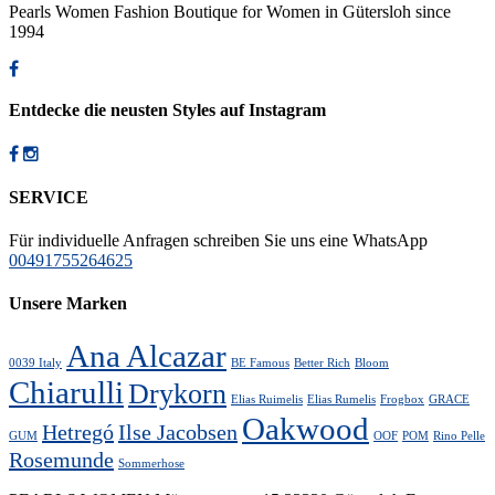
Pearls Women Fashion Boutique for Women in Gütersloh since
1994
Entdecke die neusten Styles auf Instagram
SERVICE
Für individuelle Anfragen schreiben Sie uns eine WhatsApp
00491755264625
Unsere Marken
Ana Alcazar
0039 Italy
BE Famous
Better Rich
Bloom
Chiarulli
Drykorn
Elias Ruimelis
Elias Rumelis
Frogbox
GRACE
Oakwood
Hetregó
Ilse Jacobsen
GUM
OOF
POM
Rino Pelle
Rosemunde
Sommerhose