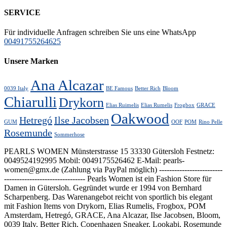
SERVICE
Für individuelle Anfragen schreiben Sie uns eine WhatsApp
00491755264625
Unsere Marken
Ana Alcazar
0039 Italy
BE Famous
Better Rich
Bloom
Chiarulli
Drykorn
Elias Ruimelis
Elias Rumelis
Frogbox
GRACE
Oakwood
Hetregó
Ilse Jacobsen
GUM
OOF
POM
Rino Pelle
Rosemunde
Sommerhose
PEARLS WOMEN Münsterstrasse 15 33330 Gütersloh Festnetz:
0049524192995 Mobil: 0049175526462 E-Mail: pearls-
women@gmx.de (Zahlung via PayPal möglich) -------------------------
-------------------------------- Pearls Women ist ein Fashion Store für
Damen in Gütersloh. Gegründet wurde er 1994 von Bernhard
Scharpenberg. Das Warenangebot reicht von sportlich bis elegant
mit Fashion Items von Drykorn, Elias Rumelis, Frogbox, POM
Amsterdam, Hetregó, GRACE, Ana Alcazar, Ilse Jacobsen, Bloom,
0039 Italy, Better Rich, Copenhagen Sneaker, Lookabi, Rosemunde