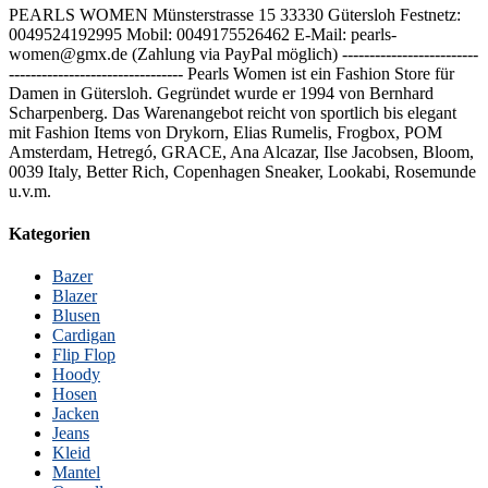
PEARLS WOMEN Münsterstrasse 15 33330 Gütersloh Festnetz:
0049524192995 Mobil: 0049175526462 E-Mail: pearls-
women@gmx.de (Zahlung via PayPal möglich) -------------------------
-------------------------------- Pearls Women ist ein Fashion Store für
Damen in Gütersloh. Gegründet wurde er 1994 von Bernhard
Scharpenberg. Das Warenangebot reicht von sportlich bis elegant
mit Fashion Items von Drykorn, Elias Rumelis, Frogbox, POM
Amsterdam, Hetregó, GRACE, Ana Alcazar, Ilse Jacobsen, Bloom,
0039 Italy, Better Rich, Copenhagen Sneaker, Lookabi, Rosemunde
u.v.m.
Kategorien
Bazer
Blazer
Blusen
Cardigan
Flip Flop
Hoody
Hosen
Jacken
Jeans
Kleid
Mantel