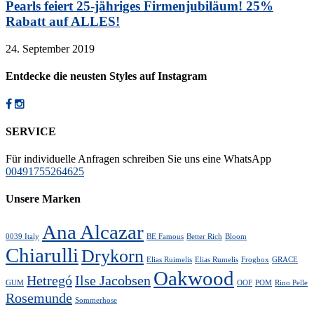
Pearls feiert 25-jähriges Firmenjubiläum! 25%
Rabatt auf ALLES!
24. September 2019
Entdecke die neusten Styles auf Instagram
SERVICE
Für individuelle Anfragen schreiben Sie uns eine WhatsApp
00491755264625
Unsere Marken
Ana Alcazar
0039 Italy
BE Famous
Better Rich
Bloom
Chiarulli
Drykorn
Elias Ruimelis
Elias Rumelis
Frogbox
GRACE
Oakwood
Hetregó
Ilse Jacobsen
GUM
OOF
POM
Rino Pelle
Rosemunde
Sommerhose