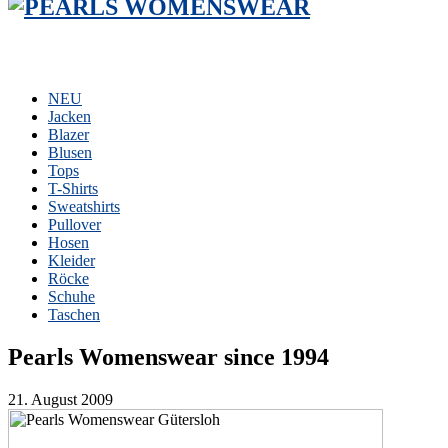
NEU
Jacken
Blazer
Blusen
Tops
T-Shirts
Sweatshirts
Pullover
Hosen
Kleider
Röcke
Schuhe
Taschen
Pearls Womenswear since 1994
21. August 2009