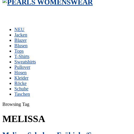
NEU
Jacken
Blazer
Blusen
Tops
T-Shirts
Sweatshirts
Pullover
Hosen
Kleider
Röcke
Schuhe
Taschen
Browsing Tag
MELISSA