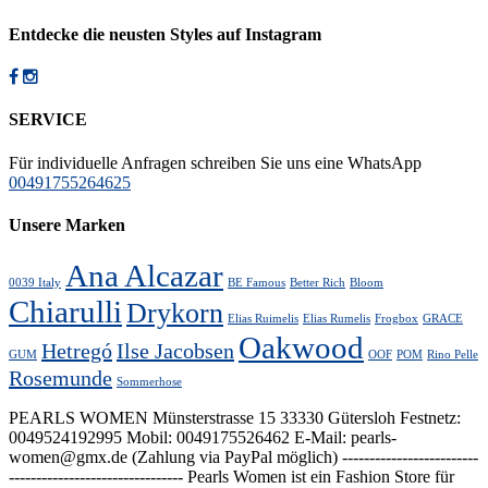
Entdecke die neusten Styles auf Instagram
SERVICE
Für individuelle Anfragen schreiben Sie uns eine WhatsApp
00491755264625
Unsere Marken
Ana Alcazar
0039 Italy
BE Famous
Better Rich
Bloom
Chiarulli
Drykorn
Elias Ruimelis
Elias Rumelis
Frogbox
GRACE
Oakwood
Hetregó
Ilse Jacobsen
GUM
OOF
POM
Rino Pelle
Rosemunde
Sommerhose
PEARLS WOMEN Münsterstrasse 15 33330 Gütersloh Festnetz:
0049524192995 Mobil: 0049175526462 E-Mail: pearls-
women@gmx.de (Zahlung via PayPal möglich) -------------------------
-------------------------------- Pearls Women ist ein Fashion Store für