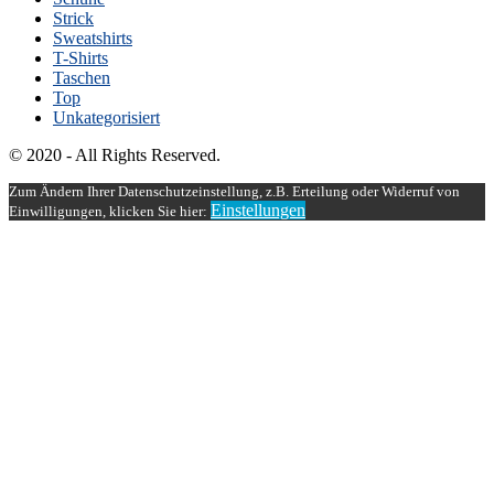
Strick
Sweatshirts
T-Shirts
Taschen
Top
Unkategorisiert
© 2020 - All Rights Reserved.
Zum Ändern Ihrer Datenschutzeinstellung, z.B. Erteilung oder Widerruf von
Einstellungen
Einwilligungen, klicken Sie hier: