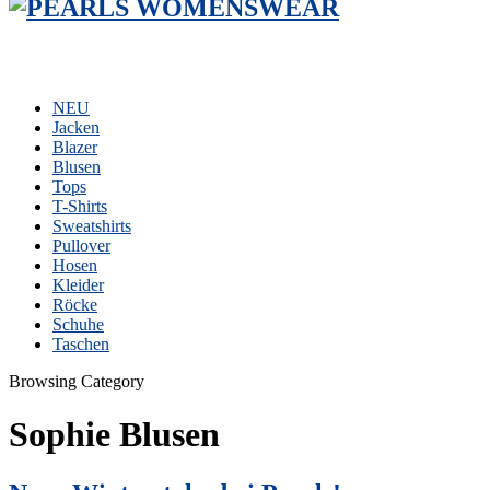
NEU
Jacken
Blazer
Blusen
Tops
T-Shirts
Sweatshirts
Pullover
Hosen
Kleider
Röcke
Schuhe
Taschen
Browsing Category
Sophie Blusen