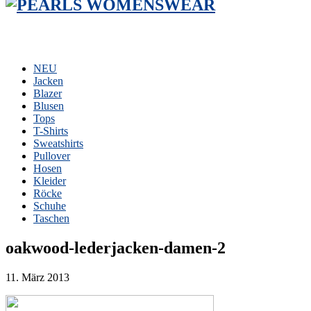
NEU
Jacken
Blazer
Blusen
Tops
T-Shirts
Sweatshirts
Pullover
Hosen
Kleider
Röcke
Schuhe
Taschen
oakwood-lederjacken-damen-2
11. März 2013