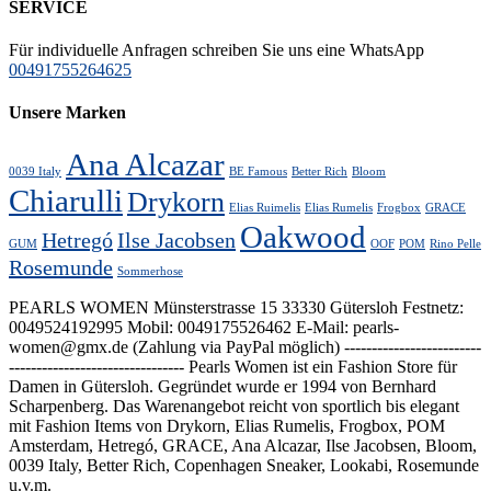
SERVICE
Für individuelle Anfragen schreiben Sie uns eine WhatsApp
00491755264625
Unsere Marken
Ana Alcazar
0039 Italy
BE Famous
Better Rich
Bloom
Chiarulli
Drykorn
Elias Ruimelis
Elias Rumelis
Frogbox
GRACE
Oakwood
Hetregó
Ilse Jacobsen
GUM
OOF
POM
Rino Pelle
Rosemunde
Sommerhose
PEARLS WOMEN Münsterstrasse 15 33330 Gütersloh Festnetz:
0049524192995 Mobil: 0049175526462 E-Mail: pearls-
women@gmx.de (Zahlung via PayPal möglich) -------------------------
-------------------------------- Pearls Women ist ein Fashion Store für
Damen in Gütersloh. Gegründet wurde er 1994 von Bernhard
Scharpenberg. Das Warenangebot reicht von sportlich bis elegant
mit Fashion Items von Drykorn, Elias Rumelis, Frogbox, POM
Amsterdam, Hetregó, GRACE, Ana Alcazar, Ilse Jacobsen, Bloom,
0039 Italy, Better Rich, Copenhagen Sneaker, Lookabi, Rosemunde
u.v.m.