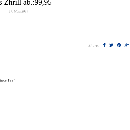
s Zhrill ab.:99,95
27. März 2014
Share:
since 1994