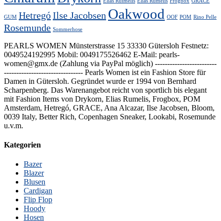
Elias Ruimelis
Elias Rumelis
Frogbox
GRACE
Oakwood
Hetregó
Ilse Jacobsen
GUM
OOF
POM
Rino Pelle
Rosemunde
Sommerhose
PEARLS WOMEN Münsterstrasse 15 33330 Gütersloh Festnetz:
0049524192995 Mobil: 0049175526462 E-Mail: pearls-
women@gmx.de (Zahlung via PayPal möglich) -------------------------
-------------------------------- Pearls Women ist ein Fashion Store für
Damen in Gütersloh. Gegründet wurde er 1994 von Bernhard
Scharpenberg. Das Warenangebot reicht von sportlich bis elegant
mit Fashion Items von Drykorn, Elias Rumelis, Frogbox, POM
Amsterdam, Hetregó, GRACE, Ana Alcazar, Ilse Jacobsen, Bloom,
0039 Italy, Better Rich, Copenhagen Sneaker, Lookabi, Rosemunde
u.v.m.
Kategorien
Bazer
Blazer
Blusen
Cardigan
Flip Flop
Hoody
Hosen