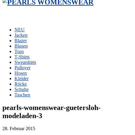
NEU
Jacken
Blazer
Blusen
Tops
T-Shirts
Sweatshirts
Pullover
Hosen
Kleider
Röcke
Schuhe
Taschen
pearls-womenswear-guetersloh-
modeladen-3
28. Februar 2015