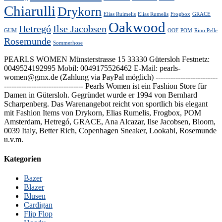
Chiarulli
Drykorn
Elias Ruimelis
Elias Rumelis
Frogbox
GRACE
Oakwood
Hetregó
Ilse Jacobsen
GUM
OOF
POM
Rino Pelle
Rosemunde
Sommerhose
PEARLS WOMEN Münsterstrasse 15 33330 Gütersloh Festnetz:
0049524192995 Mobil: 0049175526462 E-Mail: pearls-
women@gmx.de (Zahlung via PayPal möglich) -------------------------
-------------------------------- Pearls Women ist ein Fashion Store für
Damen in Gütersloh. Gegründet wurde er 1994 von Bernhard
Scharpenberg. Das Warenangebot reicht von sportlich bis elegant
mit Fashion Items von Drykorn, Elias Rumelis, Frogbox, POM
Amsterdam, Hetregó, GRACE, Ana Alcazar, Ilse Jacobsen, Bloom,
0039 Italy, Better Rich, Copenhagen Sneaker, Lookabi, Rosemunde
u.v.m.
Kategorien
Bazer
Blazer
Blusen
Cardigan
Flip Flop