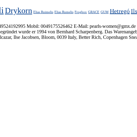
li
Drykorn
Hetregó
Il
Elias Ruimelis
Elias Rumelis
Frogbox
GRACE
GUM
92995 Mobil: 0049175526462 E-Mail: pearls-women@gmx.de (Zahlung via
 Gegründet wurde er 1994 von Bernhard Scharpenberg. Das Warenangebot
ar, Ilse Jacobsen, Bloom, 0039 Italy, Better Rich, Copenhagen Sne