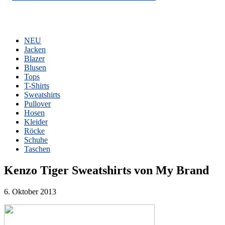
NEU
Jacken
Blazer
Blusen
Tops
T-Shirts
Sweatshirts
Pullover
Hosen
Kleider
Röcke
Schuhe
Taschen
Kenzo Tiger Sweatshirts von My Brand
6. Oktober 2013