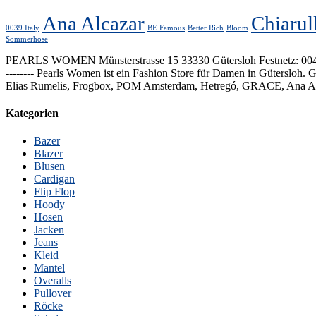
Ana Alcazar
Chiarul
0039 Italy
BE Famous
Better Rich
Bloom
Sommerhose
PEARLS WOMEN Münsterstrasse 15 33330 Gütersloh Festnetz: 00495241
-------- Pearls Women ist ein Fashion Store für Damen in Gütersloh.
Elias Rumelis, Frogbox, POM Amsterdam, Hetregó, GRACE, Ana Alcaz
Kategorien
Bazer
Blazer
Blusen
Cardigan
Flip Flop
Hoody
Hosen
Jacken
Jeans
Kleid
Mantel
Overalls
Pullover
Röcke