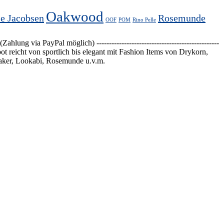
Oakwood
se Jacobsen
Rosemunde
OOF
POM
Rino Pelle
 PayPal möglich) -------------------------------------------------
 reicht von sportlich bis elegant mit Fashion Items von Drykorn,
aker, Lookabi, Rosemunde u.v.m.