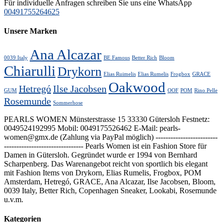
Für individuelle Anfragen schreiben Sie uns eine WhatsApp
00491755264625
Unsere Marken
Ana Alcazar
0039 Italy
BE Famous
Better Rich
Bloom
Chiarulli
Drykorn
Elias Ruimelis
Elias Rumelis
Frogbox
GRACE
Oakwood
Hetregó
Ilse Jacobsen
GUM
OOF
POM
Rino Pelle
Rosemunde
Sommerhose
PEARLS WOMEN Münsterstrasse 15 33330 Gütersloh Festnetz:
0049524192995 Mobil: 0049175526462 E-Mail: pearls-
women@gmx.de (Zahlung via PayPal möglich) -------------------------
-------------------------------- Pearls Women ist ein Fashion Store für
Damen in Gütersloh. Gegründet wurde er 1994 von Bernhard
Scharpenberg. Das Warenangebot reicht von sportlich bis elegant
mit Fashion Items von Drykorn, Elias Rumelis, Frogbox, POM
Amsterdam, Hetregó, GRACE, Ana Alcazar, Ilse Jacobsen, Bloom,
0039 Italy, Better Rich, Copenhagen Sneaker, Lookabi, Rosemunde
u.v.m.
Kategorien