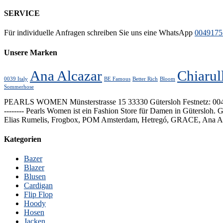
SERVICE
Für individuelle Anfragen schreiben Sie uns eine WhatsApp
0049175
Unsere Marken
Ana Alcazar
Chiarul
0039 Italy
BE Famous
Better Rich
Bloom
Sommerhose
PEARLS WOMEN Münsterstrasse 15 33330 Gütersloh Festnetz: 00495241
-------- Pearls Women ist ein Fashion Store für Damen in Gütersloh.
Elias Rumelis, Frogbox, POM Amsterdam, Hetregó, GRACE, Ana Alcaz
Kategorien
Bazer
Blazer
Blusen
Cardigan
Flip Flop
Hoody
Hosen
Jacken