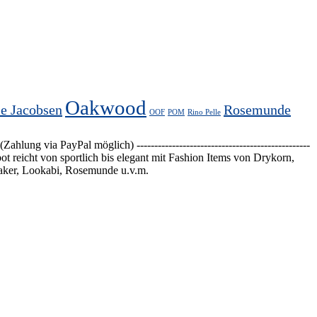
Oakwood
se Jacobsen
Rosemunde
OOF
POM
Rino Pelle
 PayPal möglich) -------------------------------------------------
 reicht von sportlich bis elegant mit Fashion Items von Drykorn,
aker, Lookabi, Rosemunde u.v.m.