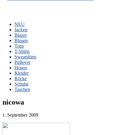
NEU
Jacken
Blazer
Blusen
Tops
T-Shirts
Sweatshirts
Pullover
Hosen
Kleider
Röcke
Schuhe
Taschen
nicowa
1. September 2009