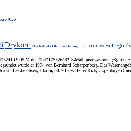
5264625
li
Drykorn
Hetregó
Il
Elias Ruimelis
Elias Rumelis
Frogbox
GRACE
GUM
92995 Mobil: 0049175526462 E-Mail: pearls-women@gmx.de (Zahlung via
 Gegründet wurde er 1994 von Bernhard Scharpenberg. Das Warenangebot
ar, Ilse Jacobsen, Bloom, 0039 Italy, Better Rich, Copenhagen Sne