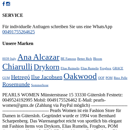
SERVICE
Für individuelle Anfragen schreiben Sie uns eine WhatsApp
00491755264625
Unsere Marken
Ana Alcazar
0039 Italy
BE Famous
Better Rich
Bloom
Chiarulli
Drykorn
Elias Ruimelis
Elias Rumelis
Frogbox
GRACE
Oakwood
Hetregó
Ilse Jacobsen
GUM
OOF
POM
Rino Pelle
Rosemunde
Sommerhose
PEARLS WOMEN Münsterstrasse 15 33330 Gütersloh Festnetz:
0049524192995 Mobil: 0049175526462 E-Mail: pearls-
women@gmx.de (Zahlung via PayPal möglich) -------------------------
-------------------------------- Pearls Women ist ein Fashion Store für
Damen in Gütersloh. Gegründet wurde er 1994 von Bernhard
Scharpenberg. Das Warenangebot reicht von sportlich bis elegant
mit Fashion Items von Drykorn, Elias Rumelis, Frogbox, POM