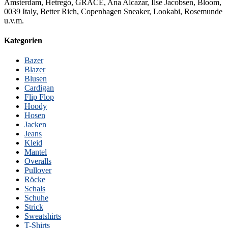
Amsterdam, Hetregó, GRACE, Ana Alcazar, Ilse Jacobsen, Bloom,
0039 Italy, Better Rich, Copenhagen Sneaker, Lookabi, Rosemunde
u.v.m.
Kategorien
Bazer
Blazer
Blusen
Cardigan
Flip Flop
Hoody
Hosen
Jacken
Jeans
Kleid
Mantel
Overalls
Pullover
Röcke
Schals
Schuhe
Strick
Sweatshirts
T-Shirts