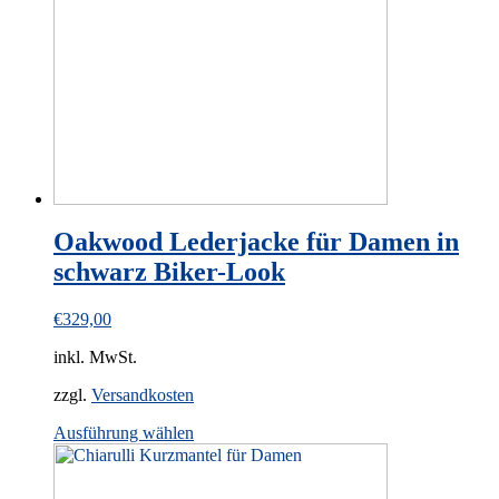
be
chosen
on
the
product
page
Oakwood Lederjacke für Damen in
schwarz Biker-Look
€
329,00
inkl. MwSt.
zzgl.
Versandkosten
This
Ausführung wählen
product
has
multiple