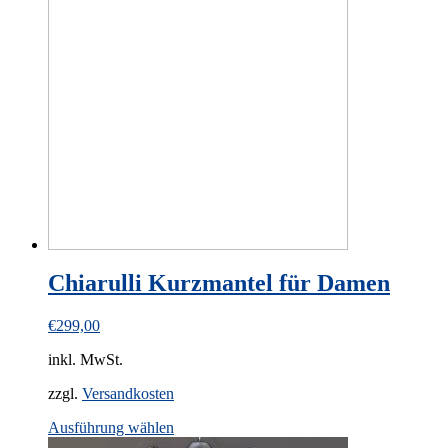
variants.
The
options
may
be
chosen
on
the
product
page
Chiarulli Kurzmantel für Damen
€
299,00
inkl. MwSt.
zzgl.
Versandkosten
This
Ausführung wählen
product