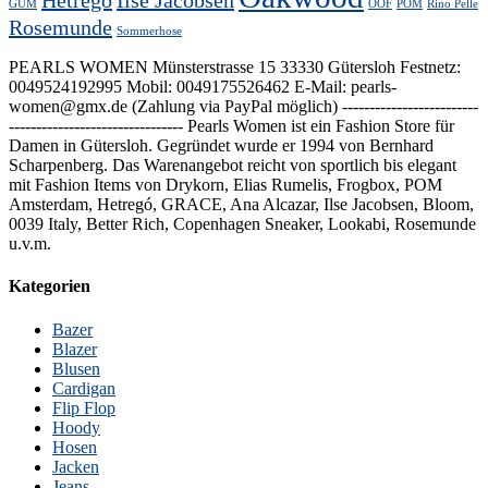
GUM
OOF
POM
Rino Pelle
Rosemunde
Sommerhose
PEARLS WOMEN Münsterstrasse 15 33330 Gütersloh Festnetz:
0049524192995 Mobil: 0049175526462 E-Mail: pearls-
women@gmx.de (Zahlung via PayPal möglich) -------------------------
-------------------------------- Pearls Women ist ein Fashion Store für
Damen in Gütersloh. Gegründet wurde er 1994 von Bernhard
Scharpenberg. Das Warenangebot reicht von sportlich bis elegant
mit Fashion Items von Drykorn, Elias Rumelis, Frogbox, POM
Amsterdam, Hetregó, GRACE, Ana Alcazar, Ilse Jacobsen, Bloom,
0039 Italy, Better Rich, Copenhagen Sneaker, Lookabi, Rosemunde
u.v.m.
Kategorien
Bazer
Blazer
Blusen
Cardigan
Flip Flop
Hoody
Hosen
Jacken
Jeans