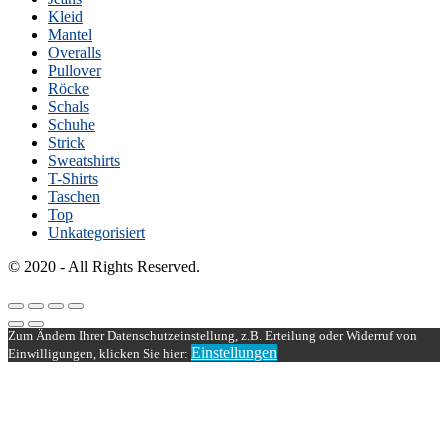
Kleid
Mantel
Overalls
Pullover
Röcke
Schals
Schuhe
Strick
Sweatshirts
T-Shirts
Taschen
Top
Unkategorisiert
© 2020 - All Rights Reserved.
Zum Ändern Ihrer Datenschutzeinstellung, z.B. Erteilung oder Widerruf von
Einstellungen
Einwilligungen, klicken Sie hier: