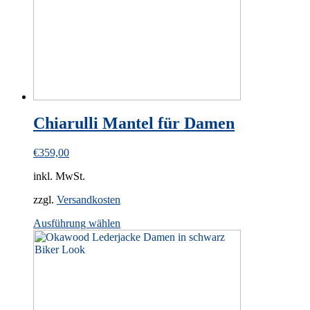
Chiarulli Mantel für Damen
€
359,00
inkl. MwSt.
zzgl.
Versandkosten
This
Ausführung wählen
product
has
multiple
variants.
The
options
may