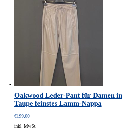
has
multiple
variants.
The
options
may
be
chosen
on
the
product
page
Oakwood Leder-Pant für Damen in
Taupe feinstes Lamm-Nappa
€
199,00
inkl. MwSt.