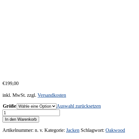
€
199,00
inkl. MwSt.
zzgl.
Versandkosten
Größe
Auswahl zurücksetzen
Oakwood
Lederjacke
In den Warenkorb
für
Damen...Farbe
Artikelnummer:
n. v.
Kategorie:
Jacken
Schlagwort:
Oakwood
beige...Knackig/Kurz