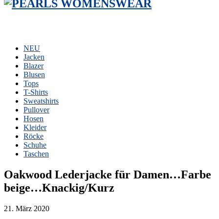
NEU
Jacken
Blazer
Blusen
Tops
T-Shirts
Sweatshirts
Pullover
Hosen
Kleider
Röcke
Schuhe
Taschen
Oakwood Lederjacke für Damen…Farbe
beige…Knackig/Kurz
21. März 2020