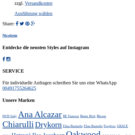
zzgl.
Versandkosten
This
Ausführung wählen
product
Share:
has
multiple
variants.
Nicolette
The
options
Entdecke die neusten Styles auf Instagram
may
be
chosen
on
SERVICE
the
product
Für individuelle Anfragen schreiben Sie uns eine WhatsApp
page
00491755264625
Unsere Marken
Ana Alcazar
0039 Italy
BE Famous
Better Rich
Bloom
Chiarulli
Drykorn
Elias Ruimelis
Elias Rumelis
Frogbox
GRACE
Oakwood
Hetregó
Ilse Jacobsen