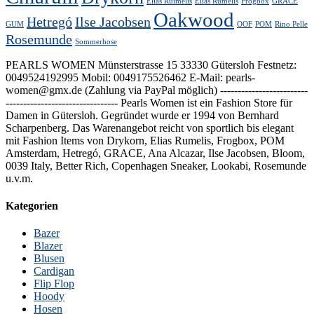
Elias Ruimelis
Elias Rumelis
Frogbox
GRACE
Oakwood
Hetregó
Ilse Jacobsen
GUM
OOF
POM
Rino Pelle
Rosemunde
Sommerhose
PEARLS WOMEN Münsterstrasse 15 33330 Gütersloh Festnetz:
0049524192995 Mobil: 0049175526462 E-Mail: pearls-
women@gmx.de (Zahlung via PayPal möglich) -------------------------
-------------------------------- Pearls Women ist ein Fashion Store für
Damen in Gütersloh. Gegründet wurde er 1994 von Bernhard
Scharpenberg. Das Warenangebot reicht von sportlich bis elegant
mit Fashion Items von Drykorn, Elias Rumelis, Frogbox, POM
Amsterdam, Hetregó, GRACE, Ana Alcazar, Ilse Jacobsen, Bloom,
0039 Italy, Better Rich, Copenhagen Sneaker, Lookabi, Rosemunde
u.v.m.
Kategorien
Bazer
Blazer
Blusen
Cardigan
Flip Flop
Hoody
Hosen