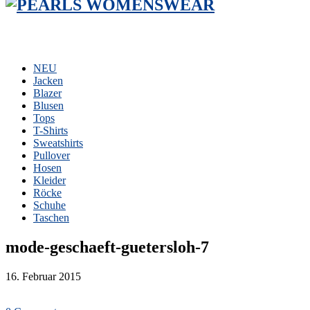
NEU
Jacken
Blazer
Blusen
Tops
T-Shirts
Sweatshirts
Pullover
Hosen
Kleider
Röcke
Schuhe
Taschen
mode-geschaeft-guetersloh-7
16. Februar 2015