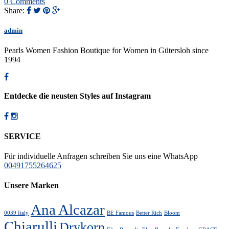
0 Comments
Share:
admin
Pearls Women Fashion Boutique for Women in Gütersloh since
1994
Entdecke die neusten Styles auf Instagram
SERVICE
Für individuelle Anfragen schreiben Sie uns eine WhatsApp
00491755264625
Unsere Marken
Ana Alcazar
0039 Italy
BE Famous
Better Rich
Bloom
Chiarulli
Drykorn