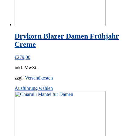
page
Drykorn Blazer Damen Frühjahr
Creme
€
279,00
inkl. MwSt.
zzgl.
Versandkosten
This
Ausführung wählen
product
has
multiple
variants.
The
options
may
be