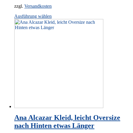
zzgl.
Versandkosten
This
Ausführung wählen
product
has
multiple
variants.
The
options
may
be
chosen
on
the
product
page
Ana Alcazar Kleid, leicht Oversize
nach Hinten etwas Länger