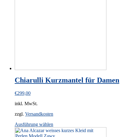
The
options
may
be
chosen
on
the
product
page
Chiarulli Kurzmantel für Damen
€
299,00
inkl. MwSt.
zzgl.
Versandkosten
This
Ausführung wählen
product
has