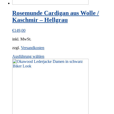
Rosemunde Cardigan aus Wolle /
Kaschmir – Hellgrau
€
149,00
inkl. MwSt.
zzgl.
Versandkosten
This
Ausführung wählen
product
has
multiple
variants.
The
options
may
be
chosen
on
the
product