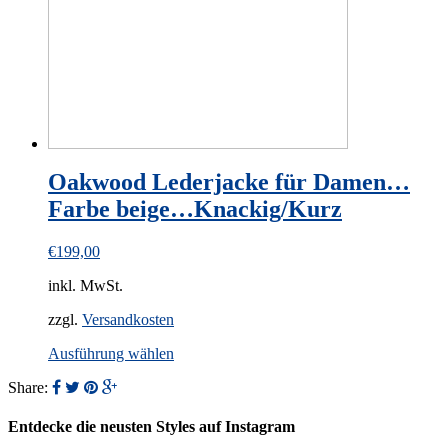
chosen
on
the
product
page
Oakwood Lederjacke für Damen…
Farbe beige…Knackig/Kurz
€
199,00
inkl. MwSt.
zzgl.
Versandkosten
This
Ausführung wählen
product
Share:
has
multiple
variants.
Entdecke die neusten Styles auf Instagram
The