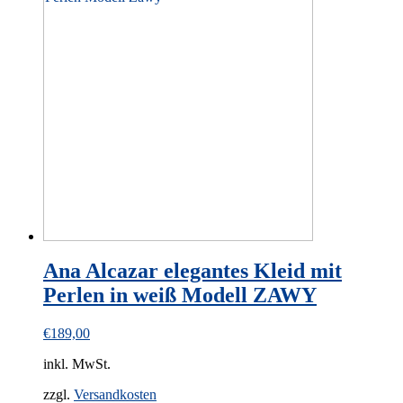
multiple
variants.
The
options
may
be
chosen
on
the
product
page
Ana Alcazar elegantes Kleid mit
Perlen in weiß Modell ZAWY
€
189,00
inkl. MwSt.
zzgl.
Versandkosten