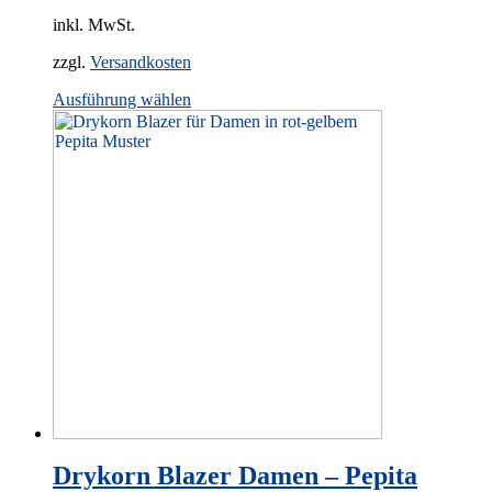
inkl. MwSt.
zzgl.
Versandkosten
This
Ausführung wählen
product
has
multiple
variants.
The
options
may
be
chosen
on
the
product
page
Drykorn Blazer Damen – Pepita