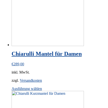
may
be
chosen
on
the
product
page
Chiarulli Mantel für Damen
€
289,00
inkl. MwSt.
zzgl.
Versandkosten
This
Ausführung wählen
product
has
multiple
variants.