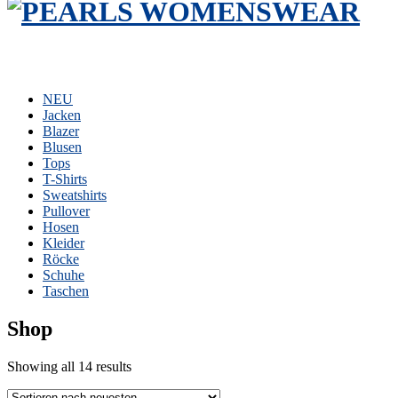
NEU
Jacken
Blazer
Blusen
Tops
T-Shirts
Sweatshirts
Pullover
Hosen
Kleider
Röcke
Schuhe
Taschen
Shop
Sorted
Showing all 14 results
by
latest