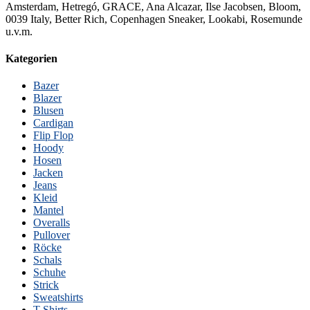
Amsterdam, Hetregó, GRACE, Ana Alcazar, Ilse Jacobsen, Bloom,
0039 Italy, Better Rich, Copenhagen Sneaker, Lookabi, Rosemunde
u.v.m.
Kategorien
Bazer
Blazer
Blusen
Cardigan
Flip Flop
Hoody
Hosen
Jacken
Jeans
Kleid
Mantel
Overalls
Pullover
Röcke
Schals
Schuhe
Strick
Sweatshirts
T-Shirts