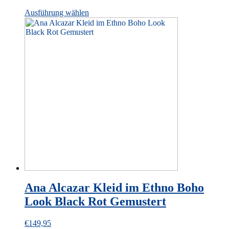
This
Ausführung wählen
product
has
multiple
variants.
The
options
may
be
chosen
on
the
product
page
Ana Alcazar Kleid im Ethno Boho
Look Black Rot Gemustert
€
149,95