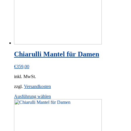
chosen
on
the
product
page
Chiarulli Mantel für Damen
€
359,00
inkl. MwSt.
zzgl.
Versandkosten
This
Ausführung wählen
product
has
multiple
variants.
The
options