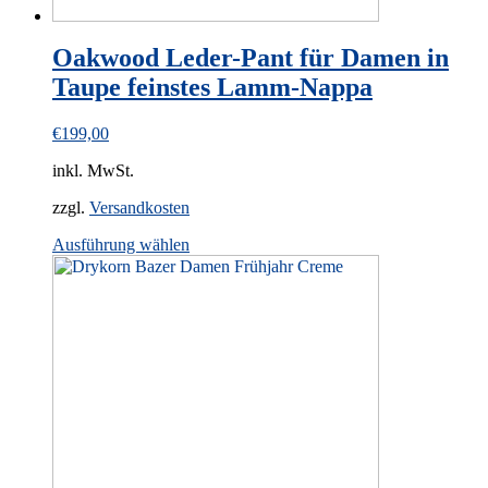
Oakwood Leder-Pant für Damen in
Taupe feinstes Lamm-Nappa
€
199,00
inkl. MwSt.
zzgl.
Versandkosten
This
Ausführung wählen
product
has
multiple
variants.
The
options
may
be
chosen
on
the
product