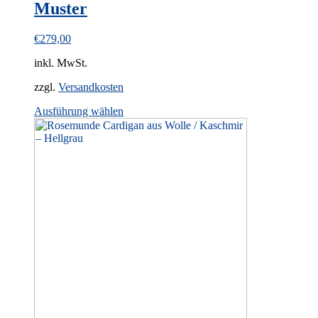
Muster
€
279,00
inkl. MwSt.
zzgl.
Versandkosten
This
Ausführung wählen
product
has
multiple
variants.
The
options
may
be
chosen
on
the
product
page