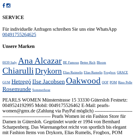
options
may
be
SERVICE
chosen
on
Für individuelle Anfragen schreiben Sie uns eine WhatsApp
the
00491755264625
product
page
Unsere Marken
Ana Alcazar
0039 Italy
BE Famous
Better Rich
Bloom
Chiarulli
Drykorn
Elias Ruimelis
Elias Rumelis
Frogbox
GRACE
Oakwood
Hetregó
Ilse Jacobsen
GUM
OOF
POM
Rino Pelle
Rosemunde
Sommerhose
PEARLS WOMEN Münsterstrasse 15 33330 Gütersloh Festnetz:
0049524192995 Mobil: 0049175526462 E-Mail: pearls-
women@gmx.de (Zahlung via PayPal möglich) -------------------------
-------------------------------- Pearls Women ist ein Fashion Store für
Damen in Gütersloh. Gegründet wurde er 1994 von Bernhard
Scharpenberg. Das Warenangebot reicht von sportlich bis elegant
mit Fashion Items von Drykorn, Elias Rumelis, Frogbox, POM