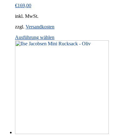
€
169,00
inkl. MwSt.
zzgl.
Versandkosten
This
Ausführung wählen
product
has
multiple
variants.
The
options
may
be
chosen
on
the
product
page